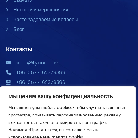
Новости и мероприятия
Часто задаваемые вопросы
Блог
Контакты
sales@liyond.com
+86-0577-62379399
+86-0577-62379396
Китай, провинция Чжэцзян, г. Юэцин, ул. Чэндун,
Мы ценим вашу конфиденциальность
ул. Сюян, 6688, Главный парк экономического
развития, здания 2, 3, и 4, офис 1801
Мы используем файлы cookie, чтобы улучшить ваш опыт
просмотра, показывать персонализированную рекламу
или контент, а также анализировать наш трафик.
Нажимая «Принять все», вы соглашаетесь на
использование нами файлов cookie.