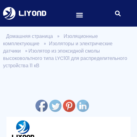
Домашняя страница
»
Изоляционные
комплектующие
»
Изоляторы и электрические
датчики
»
Изолятор из эпоксидной смолы
высоковольтного типа LYC101 для распределительного
устройства 11 кВ