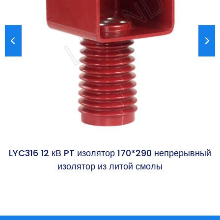
LYC316 12 кВ PT изолятор 170*290 непрерывный
L
изолятор из литой смолы