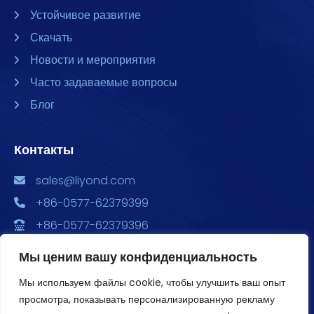
Устойчивое развитие
Скачать
Новости и мероприятия
Часто задаваемые вопросы
Блог
Контакты
sales@liyond.com
+86-0577-62379399
+86-0577-62379396
Китай, провинция Чжэцзян, г. Юэцин, ул. Чэндун,
Мы ценим вашу конфиденциальность
ул. Сюян, 6688, Главный парк экономического
развития, здания 2, 3, и 4, офис 1801
Мы используем файлы cookie, чтобы улучшить ваш опыт
просмотра, показывать персонализированную рекламу