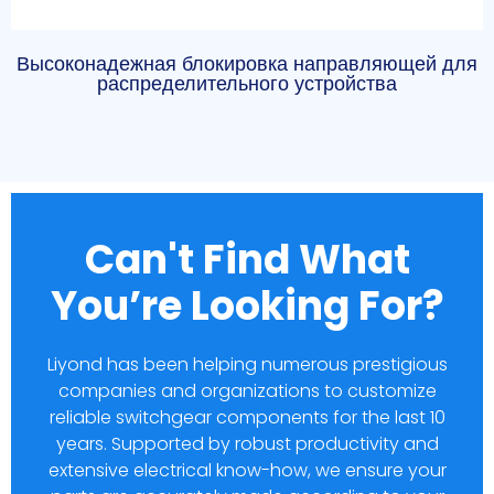
Высоконадежная блокировка направляющей для
распределительного устройства
Can't Find What
You’re Looking For?
Liyond has been helping numerous prestigious
companies and organizations to customize
reliable switchgear components for the last 10
years. Supported by robust productivity and
extensive electrical know-how, we ensure your