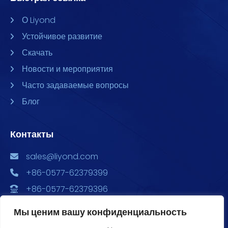
О Liyond
Устойчивое развитие
Скачать
Новости и мероприятия
Часто задаваемые вопросы
Блог
Контакты
sales@liyond.com
+86-0577-62379399
+86-0577-62379396
Китай, провинция Чжэцзян, г. Юэцин, ул. Чэндун,
Мы ценим вашу конфиденциальность
ул. Сюян, 6688, Главный парк экономического