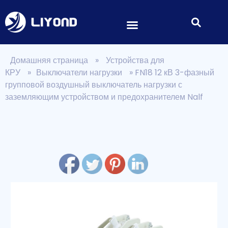
Домашняя страница
»
Устройства для
КРУ
»
Выключатели нагрузки
»
FN18 12 кВ 3-фазный
групповой воздушный выключатель нагрузки с
заземляющим устройством и предохранителем Nalf