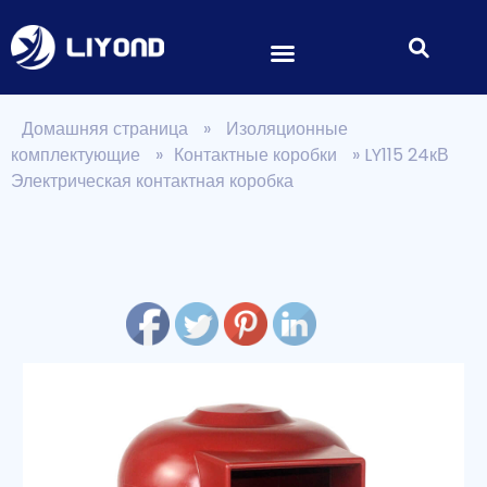
Домашняя страница
»
Изоляционные
комплектующие
»
Контактные коробки
»
LY115 24кВ
Электрическая контактная коробка