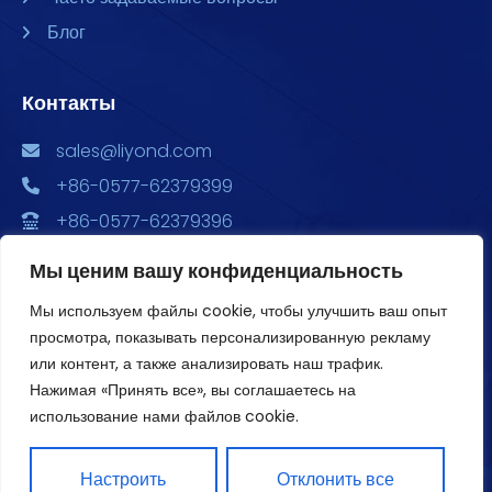
Блог
Контакты
sales@liyond.com
+86-0577-62379399
+86-0577-62379396
Китай, провинция Чжэцзян, г. Юэцин, ул. Чэндун,
Мы ценим вашу конфиденциальность
ул. Сюян, 6688, Главный парк экономического
развития, здания 2, 3, и 4, офис 1801
Мы используем файлы cookie, чтобы улучшить ваш опыт
просмотра, показывать персонализированную рекламу
или контент, а также анализировать наш трафик.
Нажимая «Принять все», вы соглашаетесь на
использование нами файлов cookie.
Авторское право ©2020 Liyond. Все права защищены.
Настроить
Отклонить все
Политика конфиденциальности