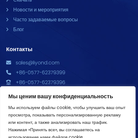
Новости и мероприятия
Часто задаваемые вопросы
Блог
Контакты
sales@liyond.com
+86-0577-62379399
+86-0577-62379396
Китай, провинция Чжэцзян, г. Юэцин, ул. Чэндун,
Мы ценим вашу конфиденциальность
ул. Сюян, 6688, Главный парк экономического
развития, здания 2, 3, и 4, офис 1801
Мы используем файлы cookie, чтобы улучшить ваш опыт
просмотра, показывать персонализированную рекламу
или контент, а также анализировать наш трафик.
Нажимая «Принять все», вы соглашаетесь на
использование нами файлов cookie.