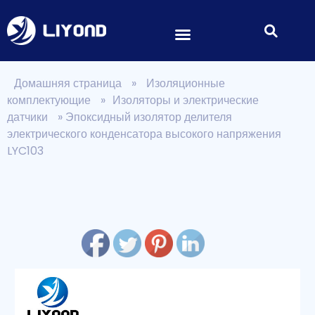
Домашняя страница
»
Изоляционные
комплектующие
»
Изоляторы и электрические
датчики
»
Эпоксидный изолятор делителя
электрического конденсатора высокого напряжения
LYC103