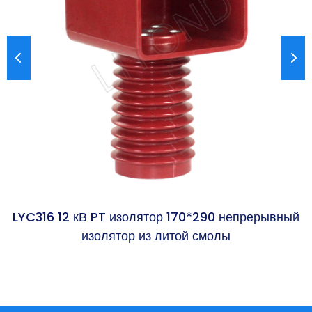
LYC316 12 кВ PT изолятор 170*290 непрерывный
L
изолятор из литой смолы