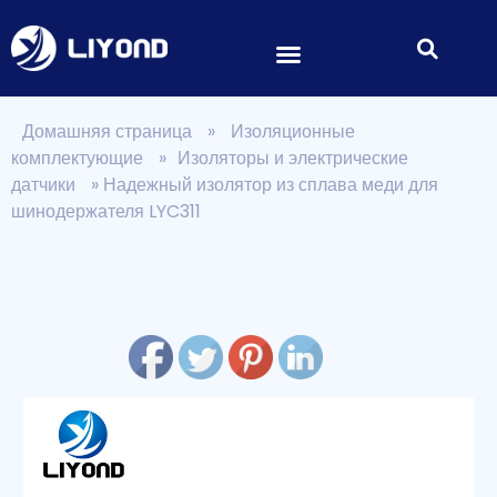
Домашняя страница
»
Изоляционные
комплектующие
»
Изоляторы и электрические
датчики
»
Надежный изолятор из сплава меди для
шинодержателя LYC311