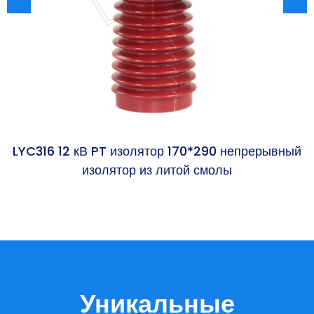
LYC316 12 кВ PT изолятор 170*290 непрерывный
L
изолятор из литой смолы
Уникальные