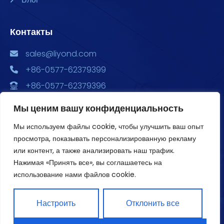
Контакты
sales@liyond.com
+86-0577-62379399
+86-0577-62379396
Китай, провинция Чжэцзян, г. Юэцин, ул. Чэндун,
Мы ценим вашу конфиденциальность
ул. Сюян, 6688, Главный парк экономического
развития, здания 2, 3, и 4, офис 1801
Мы используем файлы cookie, чтобы улучшить ваш опыт
просмотра, показывать персонализированную рекламу
или контент, а также анализировать наш трафик.
Нажимая «Принять все», вы соглашаетесь на
использование нами файлов cookie.
Авторское право ©2020 Liyond. Все права защищены.
Настроить
Отклонить все
Политика конфиденциальности