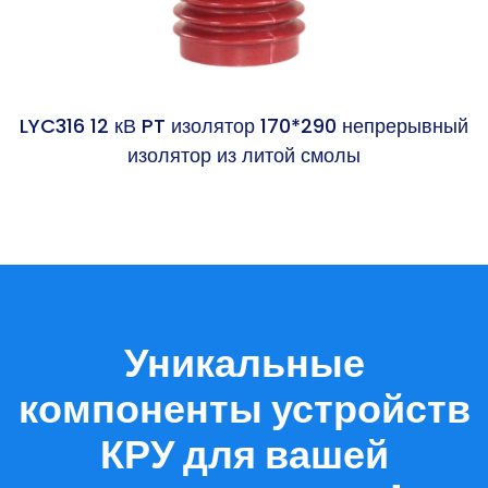
LYC316 12 кВ PT изолятор 170*290 непрерывный
L
изолятор из литой смолы
Уникальные
компоненты устройств
КРУ для вашей