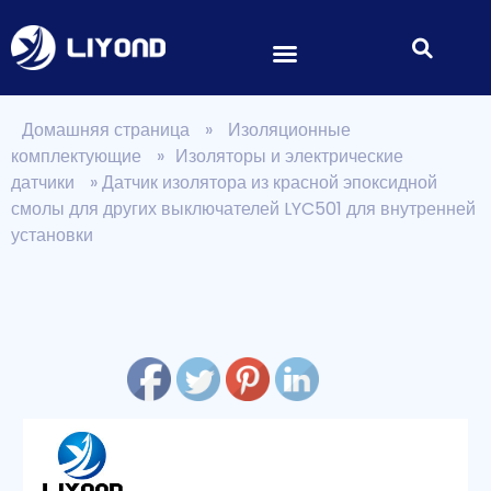
Домашняя страница
»
Изоляционные
комплектующие
»
Изоляторы и электрические
датчики
»
Датчик изолятора из красной эпоксидной
смолы для других выключателей LYC501 для внутренней
установки