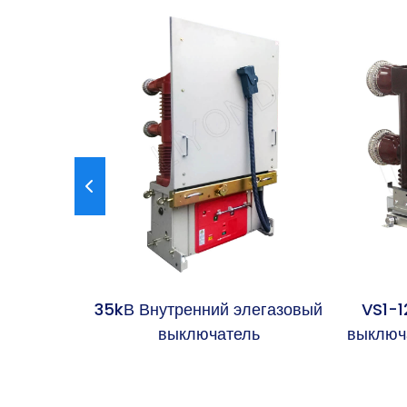
ележка
35kВ Внутренний элегазовый
VS1-
вакуумный
выключатель
выключ