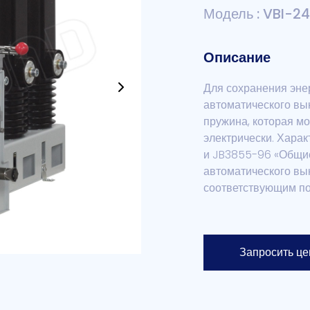
Модель : VBI-24
Описание
Для сохранения эне
автоматического вы
пружина, которая м
электрически. Хара
и JB3855-96 «Общие
автоматического вык
соответствующим по
Запросить це