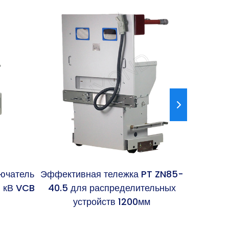
ючатель
Эффективная тележка PT ZN85-
V
4 кВ VCB
40.5 для распределительных
автомат
устройств 1200мм
боко
тра