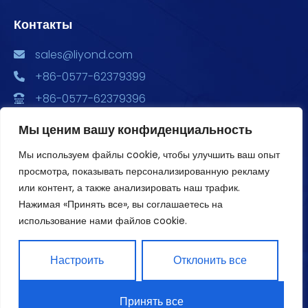
Контакты
sales@liyond.com
+86-0577-62379399
+86-0577-62379396
Китай, провинция Чжэцзян, г. Юэцин, ул. Чэндун,
Мы ценим вашу конфиденциальность
ул. Сюян, 6688, Главный парк экономического
развития, здания 2, 3, и 4, офис 1801
Мы используем файлы cookie, чтобы улучшить ваш опыт
просмотра, показывать персонализированную рекламу
или контент, а также анализировать наш трафик.
Нажимая «Принять все», вы соглашаетесь на
использование нами файлов cookie.
Авторское право ©2020 Liyond. Все права защищены.
Настроить
Отклонить все
Политика конфиденциальности
Принять все