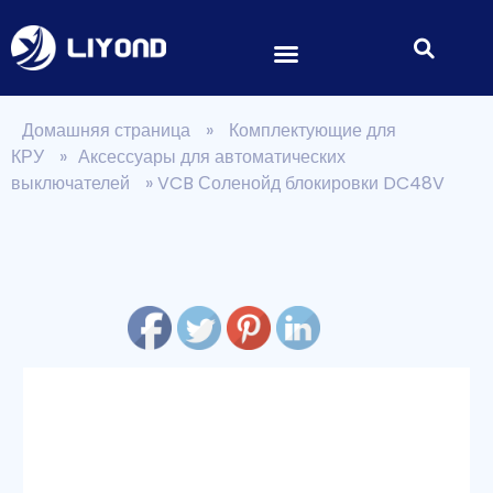
Домашняя страница
»
Комплектующие для
КРУ
»
Аксессуары для автоматических
выключателей
»
VCB Соленойд блокировки DC48V